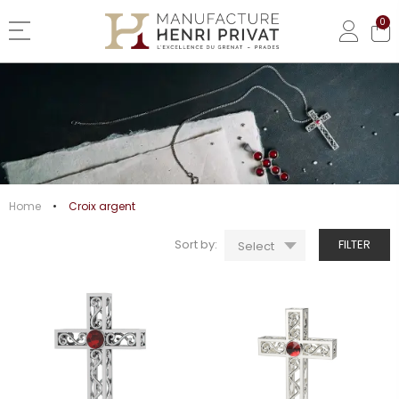
0
Basculer la navigation
CROIX ARGENT
Home
Croix argent
Sort by:
FILTER
Select