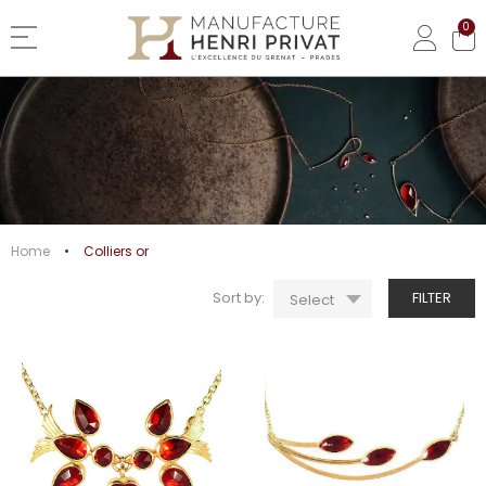
0
Basculer la navigation
COLLIERS OR
Home
Colliers or
Sort by:
FILTER
Select