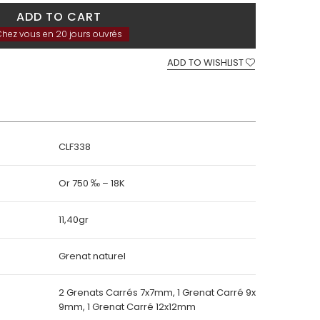
ADD TO CART
hez vous en 20 jours ouvrés
ADD TO WISHLIST
CLF338
Or 750 ‰ – 18K
11,40gr
Grenat naturel
2 Grenats Carrés 7x7mm, 1 Grenat Carré 9x
9mm, 1 Grenat Carré 12x12mm