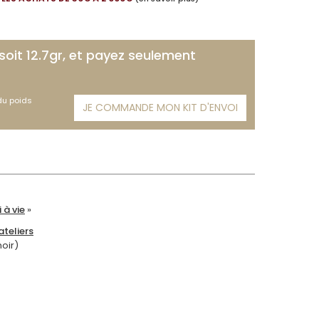
 soit 12.7gr, et payez seulement
 du poids
JE COMMANDE MON KIT D'ENVOI
 à vie
»
teliers
moir)