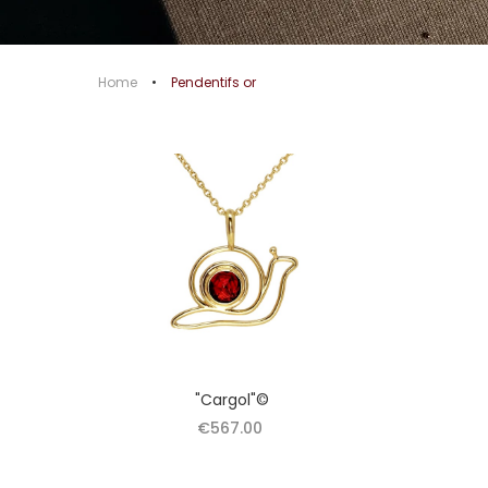
PENDENTIFS OR
Home
Pendentifs or
"Cargol"©
€567.00