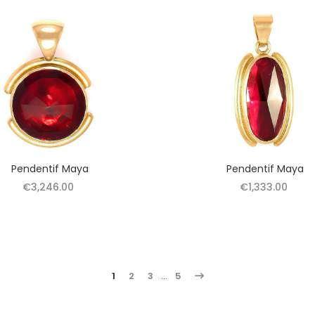
Pendentif Maya
Pendentif Maya
€3,246.00
€1,333.00
1
2
3
…
5