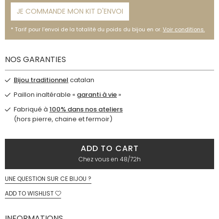
JE COMMANDE MON KIT D'ENVOI
Tarif pour l’envoi de la totalité du poids du bijou en or.
Voir conditions.
NOS GARANTIES
Bijou traditionnel
catalan
Paillon inaltérable «
garanti à vie
»
Fabriqué à
100% dans nos ateliers
(hors pierre, chaine et fermoir)
ADD TO CART
Chez vous en 48/72h
UNE QUESTION SUR CE BIJOU ?
ADD TO WISHLIST
INFORMATIONS