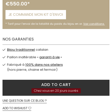
€550.00*
JE COMMANDE MON KIT D'ENVOI
Tarif pour l’envoi de la totalité du poids du bijou en or.
Voir conditions.
NOS GARANTIES
Bijou traditionnel
catalan
Paillon inaltérable «
garanti à vie
»
Fabriqué à
100% dans nos ateliers
(hors pierre, chaine et fermoir)
ADD TO CART
Chez vous en 20 jours ouvrés
UNE QUESTION SUR CE BIJOU ?
ADD TO WISHLIST