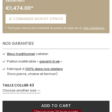
seulement
€1,474.00*
JE COMMANDE MON KIT D'ENVOI
Tarif pour l’envoi de la totalité du poids du bijou en or.
Voir conditions.
NOS GARANTIES
Bijou traditionnel
catalan
Paillon inaltérable «
garanti à vie
»
Fabriqué à
100% dans nos ateliers
(hors pierre, chaine et fermoir)
TAILLE COLLIER 43
Choose another size
ADD TO CART
Chez vous en 20 jours ouvrés