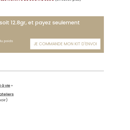
 soit 12.8gr, et payez seulement
 du poids
JE COMMANDE MON KIT D'ENVOI
 à vie
»
teliers
moir)