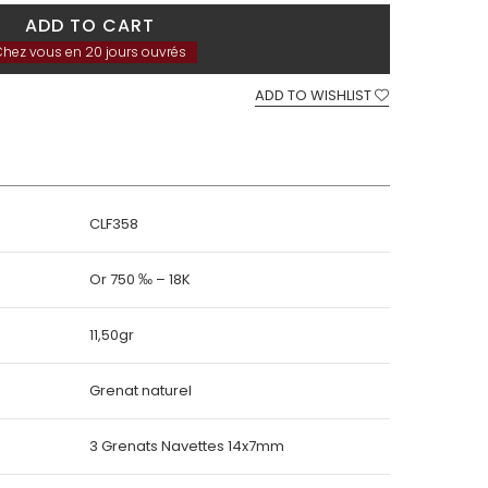
ADD TO CART
hez vous en 20 jours ouvrés
ADD TO WISHLIST
CLF358
Or 750 ‰ – 18K
11,50gr
Grenat naturel
3 Grenats Navettes 14x7mm