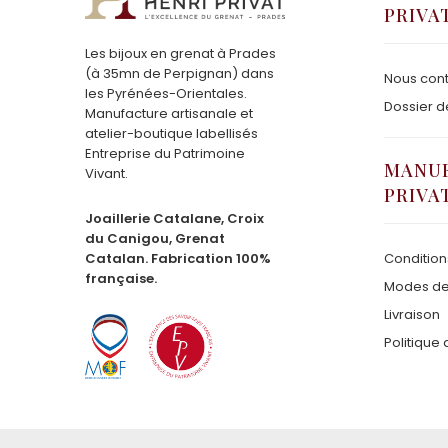
PRIVA
Les bijoux en grenat à Prades
(à 35mn de Perpignan) dans
Nous cont
les Pyrénées-Orientales.
Dossier d
Manufacture artisanale et
atelier-boutique labellisés
Entreprise du Patrimoine
MANUF
Vivant.
PRIVA
Joaillerie Catalane, Croix
du Canigou, Grenat
Catalan. Fabrication 100%
Condition
française.
Modes de
Livraison
Politique 