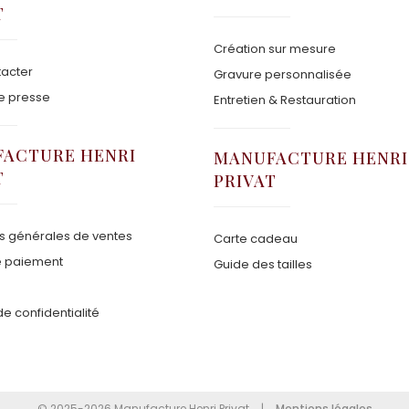
T
Création sur mesure
acter
Gravure personnalisée
e presse
Entretien & Restauration
ACTURE HENRI
MANUFACTURE HENRI
T
PRIVAT
s générales de ventes
Carte cadeau
 paiement
Guide des tailles
de confidentialité
© 2025-2026 Manufacture Henri Privat
Mentions légales