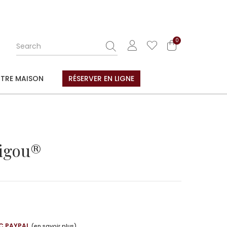
0
TRE MAISON
RÉSERVER EN LIGNE
nigou®
C PAYPAL
(en savoir plus)