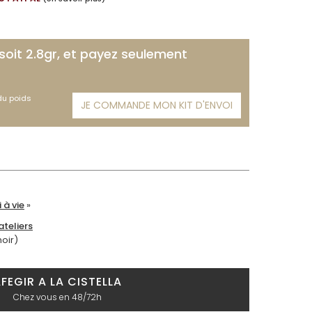
 soit 2.8gr, et payez seulement
 du poids
JE COMMANDE MON KIT D'ENVOI
 à vie
»
teliers
moir)
FEGIR A LA CISTELLA
Chez vous en 48/72h