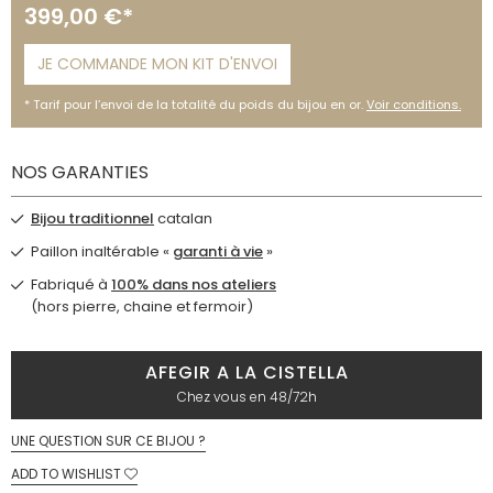
399,00 €*
JE COMMANDE MON KIT D'ENVOI
Tarif pour l’envoi de la totalité du poids du bijou en or.
Voir conditions.
NOS GARANTIES
Bijou traditionnel
catalan
Paillon inaltérable «
garanti à vie
»
Fabriqué à
100% dans nos ateliers
(hors pierre, chaine et fermoir)
AFEGIR A LA CISTELLA
Chez vous en 48/72h
UNE QUESTION SUR CE BIJOU ?
ADD TO WISHLIST