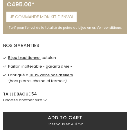
€495.00*
JE COMMANDE MON KIT D'ENVOI
Tarif pour l’envoi de la totalité du poids du bijou en or.
Voir conditions.
NOS GARANTIES
Bijou traditionnel
catalan
Paillon inaltérable «
garanti à vie
»
Fabriqué à
100% dans nos ateliers
(hors pierre, chaine et fermoir)
TAILLE BAGUE 54
Choose another size
ADD TO CART
Chez vous en 48/72h