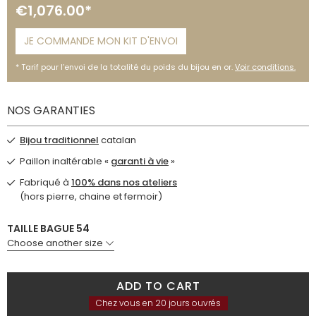
€1,076.00*
JE COMMANDE MON KIT D'ENVOI
Tarif pour l’envoi de la totalité du poids du bijou en or.
Voir conditions.
NOS GARANTIES
Bijou traditionnel
catalan
Paillon inaltérable «
garanti à vie
»
Fabriqué à
100% dans nos ateliers
(hors pierre, chaine et fermoir)
TAILLE BAGUE 54
Choose another size
ADD TO CART
Chez vous en 20 jours ouvrés