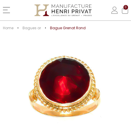
0
Basculer la navigation
Home
Bagues or
Bague Grenat Rond