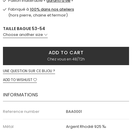
Paillon inaltérable «
garanti à vie
»
Fabriqué à
100% dans nos ateliers
(hors pierre, chaine et fermoir)
TAILLE BAGUE 53-54
Choose another size
ADD TO CART
Chez vous en 48/72h
UNE QUESTION SUR CE BIJOU ?
ADD TO WISHLIST
INFORMATIONS
Reference number
BAA0001
Métal
Argent Rhodié 925 ‰