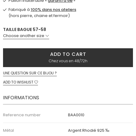
Paillon inaltérable «
garanti à vie
»
Fabriqué à
100% dans nos ateliers
(hors pierre, chaine et fermoir)
TAILLE BAGUE 57-58
Choose another size
ADD TO CART
Chez vous en 48/72h
UNE QUESTION SUR CE BIJOU ?
ADD TO WISHLIST
INFORMATIONS
Reference number
BAA0010
Métal
Argent Rhodié 925 ‰