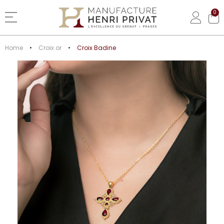
0
Basculer la navigation
Home
Croix or
Croix Badine