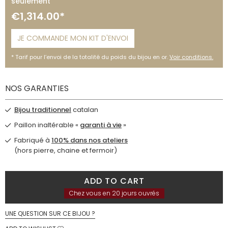
seulement
€1,314.00*
JE COMMANDE MON KIT D'ENVOI
Tarif pour l’envoi de la totalité du poids du bijou en or.
Voir conditions.
NOS GARANTIES
Bijou traditionnel
catalan
Paillon inaltérable «
garanti à vie
»
Fabriqué à
100% dans nos ateliers
(hors pierre, chaine et fermoir)
ADD TO CART
Chez vous en 20 jours ouvrés
UNE QUESTION SUR CE BIJOU ?