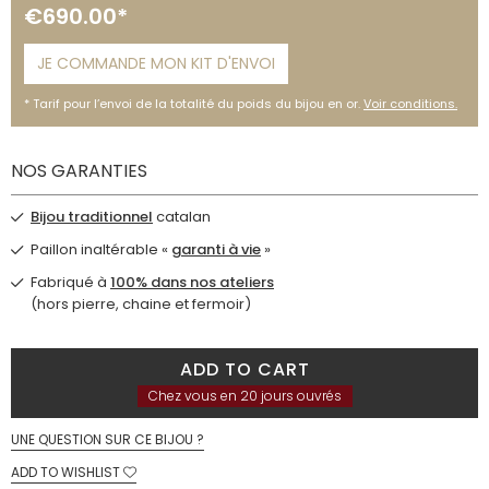
€690.00*
JE COMMANDE MON KIT D'ENVOI
Tarif pour l’envoi de la totalité du poids du bijou en or.
Voir conditions.
NOS GARANTIES
Bijou traditionnel
catalan
Paillon inaltérable «
garanti à vie
»
Fabriqué à
100% dans nos ateliers
(hors pierre, chaine et fermoir)
ADD TO CART
Chez vous en 20 jours ouvrés
UNE QUESTION SUR CE BIJOU ?
ADD TO WISHLIST