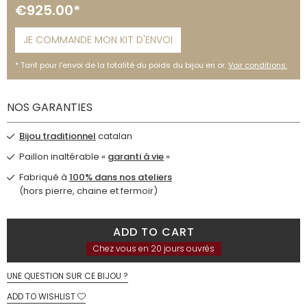
€925.00*
JE COMMANDE MON KIT D'ENVOI
Tarif pour l’envoi de la totalité du poids du bijou en or.
Voir conditions.
NOS GARANTIES
Bijou traditionnel
catalan
Paillon inaltérable «
garanti à vie
»
Fabriqué à
100% dans nos ateliers
(hors pierre, chaine et fermoir)
ADD TO CART
Chez vous en 20 jours ouvrés
UNE QUESTION SUR CE BIJOU ?
ADD TO WISHLIST