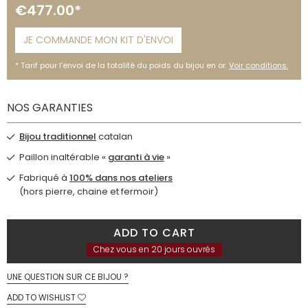
€477.00*
JE COMMANDE MON KIT D'ENVOI
Tarif pour l’envoi de la totalité du poids du bijou en or.
Voir conditions.
NOS GARANTIES
Bijou traditionnel
catalan
Paillon inaltérable «
garanti à vie
»
Fabriqué à
100% dans nos ateliers
(hors pierre, chaine et fermoir)
ADD TO CART
Chez vous en 20 jours ouvrés
UNE QUESTION SUR CE BIJOU ?
ADD TO WISHLIST