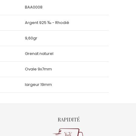
BAA0008
Argent 925 ‰ - Rhodié
9,60gr
Grenat naturel
Ovale 9x7mm
largeur 19mm
RAPIDITÉ