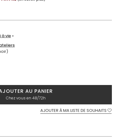
 à vie
»
teliers
moir)
AJOUTER AU PANIER
Chez vous en 48/72h
AJOUTER À MA LISTE DE SOUHAITS