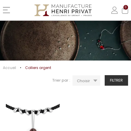
0
Basculer la navigation
COLLIERS ARGENT
Accueil
Colliers argent
Trier par :
FILTRER
Choisir