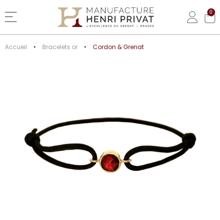
0
Basculer la navigation
Accueil
Bracelets or
Cordon & Grenat