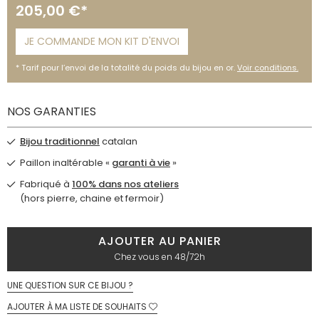
205,00 €*
JE COMMANDE MON KIT D'ENVOI
Tarif pour l’envoi de la totalité du poids du bijou en or.
Voir conditions.
NOS GARANTIES
Bijou traditionnel
catalan
Paillon inaltérable «
garanti à vie
»
Fabriqué à
100% dans nos ateliers
(hors pierre, chaine et fermoir)
AJOUTER AU PANIER
Chez vous en 48/72h
UNE QUESTION SUR CE BIJOU ?
AJOUTER À MA LISTE DE SOUHAITS