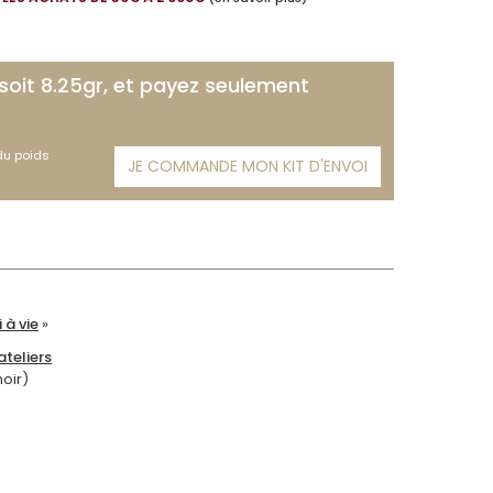
 soit 8.25gr, et payez seulement
 du poids
JE COMMANDE MON KIT D'ENVOI
 à vie
»
teliers
moir)