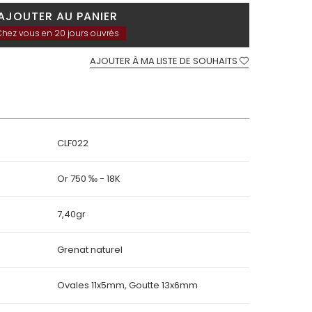
AJOUTER AU PANIER
hez vous en 20 jours ouvrés
AJOUTER À MA LISTE DE SOUHAITS
CLF022
Or 750 ‰ - 18K
7,40gr
Grenat naturel
Ovales 11x5mm, Goutte 13x6mm