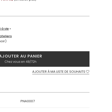
 à vie
»
teliers
moir)
AJOUTER AU PANIER
Chez vous en 48/72h
AJOUTER À MA LISTE DE SOUHAITS
PNA0007