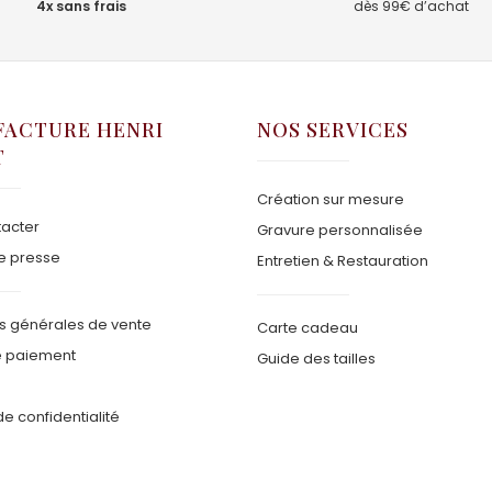
4x sans frais
dès 99€ d’achat
ACTURE HENRI
NOS SERVICES
T
Création sur mesure
acter
Gravure personnalisée
e presse
Entretien & Restauration
s générales de vente
Carte cadeau
 paiement
Guide des tailles
de confidentialité