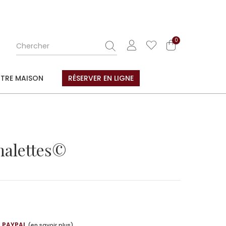
0
TRE MAISON
RÉSERVER EN LIGNE
nalettes©
C PAYPAL
(en savoir plus)