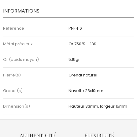
INFORMATIONS
Référence
PNF416
Métal précieux
Or 750 ‰ - 18K
Or (poids moyen)
5,15gr
Pierre(s)
Grenat naturel
Grenat(s)
Navette 23x10mm
Dimension(s)
Hauteur 33mm, largeur 15mm
AUTHENTICITÉ
FLEXIBILITÉ