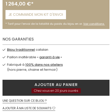
1 264,00 €*
JE COMMANDE MON KIT D'ENVOI
Tarif pour l’envoi de la totalité du poids du bijou en or.
Voir conditions.
NOS GARANTIES
Bijou traditionnel
catalan
Paillon inaltérable «
garanti à vie
»
Fabriqué à
100% dans nos ateliers
(hors pierre, chaine et fermoir)
AJOUTER AU PANIER
Chez vous en 20 jours ouvrés
UNE QUESTION SUR CE BIJOU ?
AJOUTER À MA LISTE DE SOUHAITS