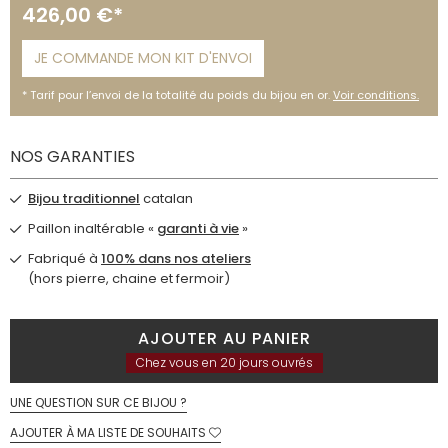
426,00 €*
JE COMMANDE MON KIT D'ENVOI
Tarif pour l’envoi de la totalité du poids du bijou en or.
Voir conditions.
NOS GARANTIES
Bijou traditionnel
catalan
Paillon inaltérable «
garanti à vie
»
Fabriqué à
100% dans nos ateliers
(hors pierre, chaine et fermoir)
AJOUTER AU PANIER
Chez vous en 20 jours ouvrés
UNE QUESTION SUR CE BIJOU ?
AJOUTER À MA LISTE DE SOUHAITS