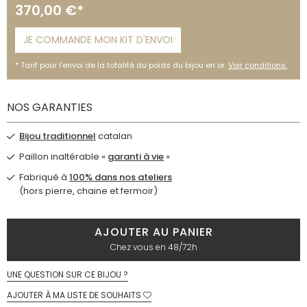
370,00 €*
JE COMMANDE MON KIT D'ENVOI
Tarif pour l’envoi de la totalité du poids du bijou en or.
Voir conditions.
NOS GARANTIES
Bijou traditionnel
catalan
Paillon inaltérable «
garanti à vie
»
Fabriqué à
100% dans nos ateliers
(hors pierre, chaine et fermoir)
AJOUTER AU PANIER
Chez vous en 48/72h
UNE QUESTION SUR CE BIJOU ?
AJOUTER À MA LISTE DE SOUHAITS